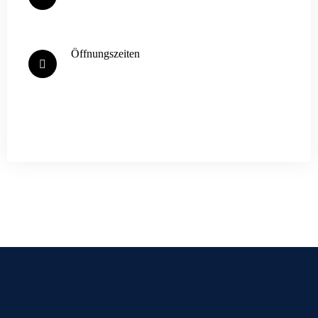
info@1adreherteile.com
Öffnungszeiten
Mo. - Fr.: 08:00 - 17:00 Uhr