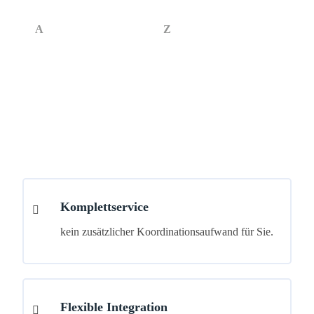
die wir für Sie koordinieren. Unsere Materialkompetenz reicht
von
A
wie Aluminium bis hin zu
Z
wie ZF6, sodass wir für
unterschiedlichste Branchen und Anforderungen bestens
gerüstet sind. Bei Fertigungsverfahren wie Rund- und
Flachschleifen oder Erodieren haben wir ebenso leistungsstarke
Partner.
Komplettservice
kein zusätzlicher Koordinationsaufwand für Sie.
Flexible Integration