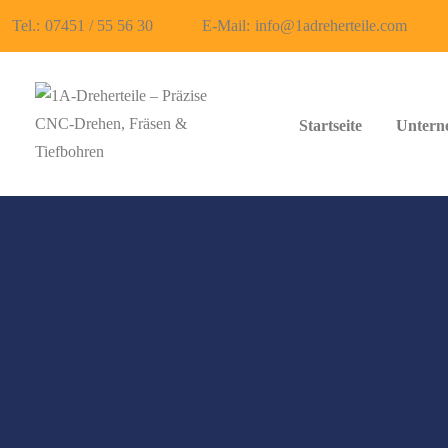
Tel.:
07451 / 55 56 30
E-Mail:
info@1adreherteile.com
Startseite
Untern