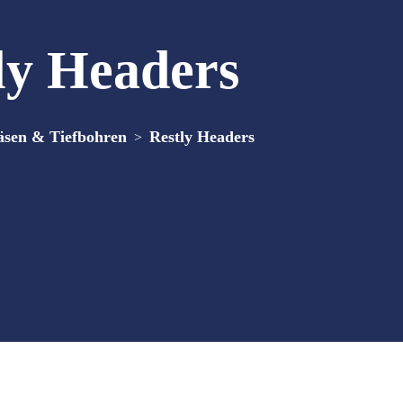
ly Headers
äsen & Tiefbohren
Restly Headers
>